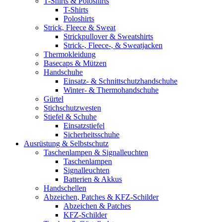
T-Shirts & Poloshirts
T-Shirts
Poloshirts
Strick, Fleece & Sweat
Strickpullover & Sweatshirts
Strick-, Fleece-, & Sweatjacken
Thermokleidung
Basecaps & Mützen
Handschuhe
Einsatz- & Schnittschutzhandschuhe
Winter- & Thermohandschuhe
Gürtel
Stichschutzwesten
Stiefel & Schuhe
Einsatzstiefel
Sicherheitsschuhe
Ausrüstung & Selbstschutz
Taschenlampen & Signalleuchten
Taschenlampen
Signalleuchten
Batterien & Akkus
Handschellen
Abzeichen, Patches & KFZ-Schilder
Abzeichen & Patches
KFZ-Schilder