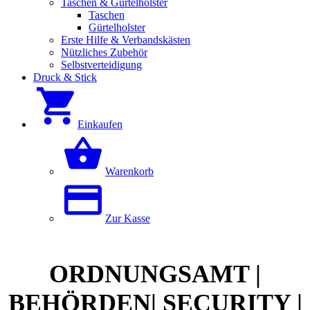
Taschen & Gürtelholster
Taschen
Gürtelholster
Erste Hilfe & Verbandskästen
Nützliches Zubehör
Selbstverteidigung
Druck & Stick
Einkaufen
Warenkorb
Zur Kasse
ORDNUNGSAMT |
BEHÖRDEN| SECURITY |